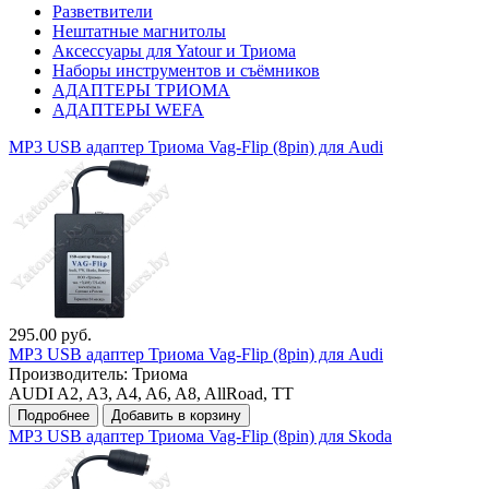
Разветвители
Нештатные магнитолы
Аксессуары для Yatour и Триома
Наборы инструментов и съёмников
АДАПТЕРЫ ТРИОМА
АДАПТЕРЫ WEFA
MP3 USB адаптер Триома Vag-Flip (8pin) для Audi
295.00 руб.
MP3 USB адаптер Триома Vag-Flip (8pin) для Audi
Производитель:
Триома
AUDI A2, A3, A4, A6, A8, AllRoad, TT
Подробнее
Добавить в корзину
MP3 USB адаптер Триома Vag-Flip (8pin) для Skoda