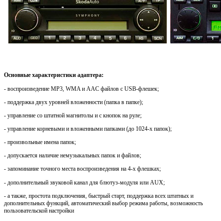
Основные характеристики адаптера:
- воспроизведение MP3, WMA и AAC файлов с USB-флешек;
- поддержка двух уровней вложенности (папка в папке);
- управление со штатной магнитолы и с кнопок на руле;
- управление корневыми и вложенными папками (до 1024-х папок);
- произвольные имена папок;
- допускается наличие немузыкальных папок и файлов;
- запоминание точного места воспроизведения на 4-х флешках;
- дополнительный звуковой канал для блютуз-модуля или AUX;
- а также, простота подключения, быстрый старт, поддержка всех штатных и
дополнительных функций, автоматический выбор режима работы, возможность
пользовательской настройки